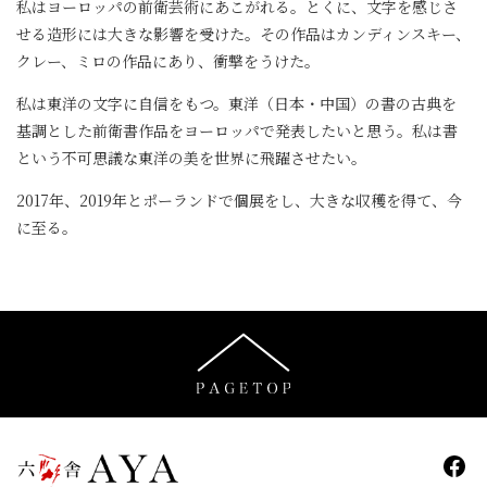
私はヨーロッパの前衛芸術にあこがれる。とくに、文字を感じさ
せる造形には大きな影響を受けた。その作品はカンディンスキー、
クレー、ミロの作品にあり、衝撃をうけた。
私は東洋の文字に自信をもつ。東洋（日本・中国）の書の古典を
基調とした前衛書作品をヨーロッパで発表したいと思う。私は書
という不可思議な東洋の美を世界に飛躍させたい。
2017年、2019年とポーランドで個展をし、大きな収穫を得て、今
に至る。
FAC