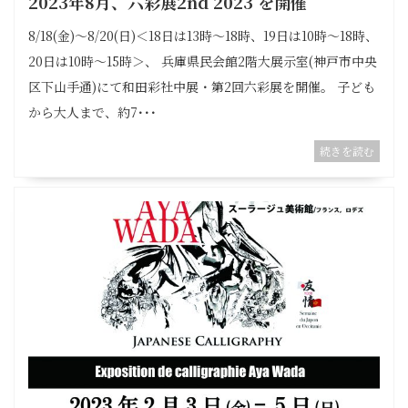
2023年8月、六彩展2nd 2023 を開催
8/18(金)〜8/20(日)＜18日は13時〜18時、19日は10時〜18時、
20日は10時〜15時＞、 兵庫県民会館2階大展示室(神戸市中央
区下山手通)にて和田彩社中展・第2回六彩展を開催。 子ども
から大人まで、約7･･･
続きを読む