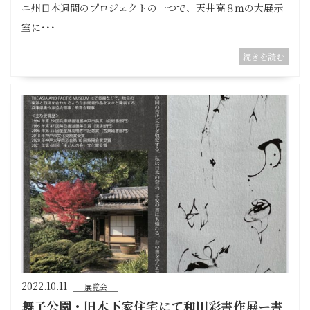
ニ州日本週間のプロジェクトの一つで、天井高８ｍの大展示
室に･･･
続きを読む
2022.10.11
展覧会
舞子公園・旧木下家住宅にて和田彩書作展ー書