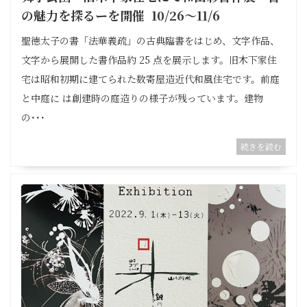
の魅力を探るーを開催 10/26〜11/6
聖徳太子の書「法華義疏」の古典臨書をはじめ、文字作品、
文字から展開した書作品約 25 点を展示します。旧木下家住
宅は昭和初期に建てられた数寄屋造近代和風住宅です。前庭
と中庭に は創建時の庭造りの様子が残っています。建物
の･･･
続きを読む